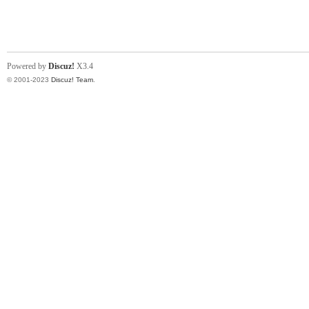
小
Powered by
Discuz!
X3.4
© 2001-2023
Discuz! Team
.
君
qia