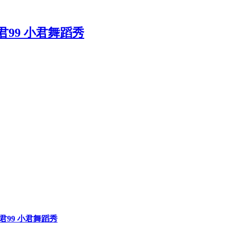
巧小君99 小君舞蹈秀