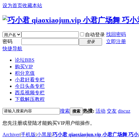
设为首页
收藏本站
找回密码
自动登录
密码
立即注册
登录
快捷导航
论坛
BBS
购买VIP
积分充值
小君好看专栏
今日头条专栏
西瓜视频专栏
下载解压教程
搜索
热搜:
活动
交友
discuz
搜索
您先注册或登陆才能购买VIP用户组操作。
Archiver
|
手机版
|
小黑屋
|
巧小君 qiaoxiaojun.vip 小君广场舞 