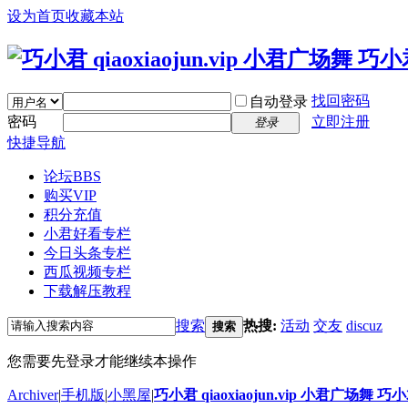
设为首页
收藏本站
找回密码
自动登录
密码
立即注册
登录
快捷导航
论坛
BBS
购买VIP
积分充值
小君好看专栏
今日头条专栏
西瓜视频专栏
下载解压教程
搜索
热搜:
活动
交友
discuz
搜索
您需要先登录才能继续本操作
Archiver
|
手机版
|
小黑屋
|
巧小君 qiaoxiaojun.vip 小君广场舞 