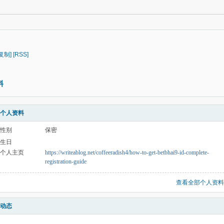
[复制]
[RSS]
料
个人资料
性别
保密
生日
个人主页
https://writeablog.net/coffeeradish4/how-to-get-betbhai9-id-complete-
registration-guide
查看全部个人资料
动态