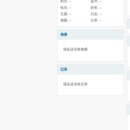
积分:
--
金币:
--
钻石:
--
好友:
--
主题:
--
日志:
--
相册:
--
分享:
--
相册
现在还没有相册
记录
现在还没有记录