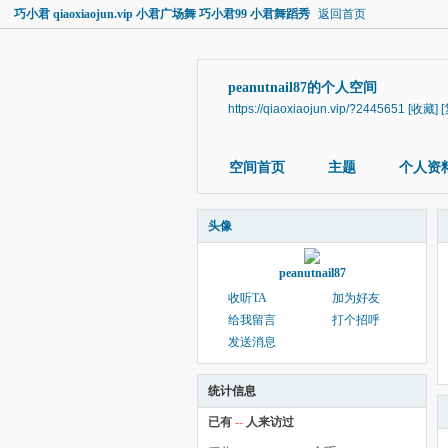
巧小君 qiaoxiaojun.vip 小君广场舞 巧小君99 小君舞蹈秀
返回首页
peanutnail87的个人空间
https://qiaoxiaojun.vip/?2445651
[收藏]
空间首页
主题
个人资
头像
peanutnail87
收听TA
加为好友
给我留言
打个招呼
发送消息
统计信息
已有
--
人来访过