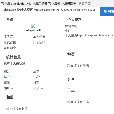
巧小君 qiaoxiaojun.vip 小君广场舞 巧小君99 小君舞蹈秀
返回首页
miceparcel8的个人空间
https://qiaoxiaojun.vip/?2339248
[收藏]
[复制]
[RSS]
空间
头像
个人资料
性别
保密
miceparcel8
生日
个人主页
https://fridaycast4.bravejourna
收听TA
加为好友
给我留言
打个招呼
发送消息
动态
统计信息
已有
1
人来访过
现在还没有动态
积分:
--
金币:
--
钻石:
--
好友:
--
分享
主题:
--
日志:
--
相册:
--
分享:
--
日志
相册
现在还没有日志
现在还没有相册