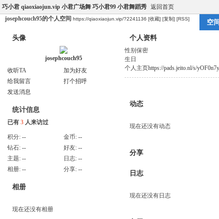
巧小君 qiaoxiaojun.vip 小君广场舞 巧小君99 小君舞蹈秀
返回首页
josephcouch95的个人空间
https://qiaoxiaojun.vip/?2241136
[收藏]
[复制]
[RSS]
空
头像
个人资料
性别
保密
josephcouch95
生日
个人主页
https://pads.jeito.nl/s/yOF0n7
收听TA
加为好友
给我留言
打个招呼
发送消息
动态
统计信息
已有
3
人来访过
现在还没有动态
积分:
--
金币:
--
钻石:
--
好友:
--
分享
主题:
--
日志:
--
相册:
--
分享:
--
日志
相册
现在还没有日志
现在还没有相册