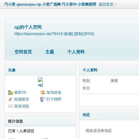
巧小君 qiaoxiaojun.vip 小君广场舞 巧小君99 小君舞蹈秀
返回首页
zgj的个人空间
https://qiaoxiaojun.vip/?9419
[收藏]
[复制]
[RSS]
空间首页
主题
个人资料
头像
个人资料
性别
保密
zgj
生日
收听TA
加为好友
给我留言
打个招呼
发送消息
动态
统计信息
现在还没有动态
已有
3
人来访过