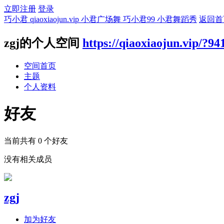
立即注册
登录
巧小君 qiaoxiaojun.vip 小君广场舞 巧小君99 小君舞蹈秀
返回首
zgj的个人空间
https://qiaoxiaojun.vip/?94
空间首页
主题
个人资料
好友
当前共有
0
个好友
没有相关成员
zgj
加为好友