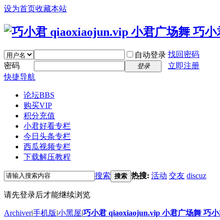
设为首页
收藏本站
找回密码
自动登录
密码
立即注册
登录
快捷导航
论坛
BBS
购买VIP
积分充值
小君好看专栏
今日头条专栏
西瓜视频专栏
下载解压教程
搜索
热搜:
活动
交友
discuz
搜索
请先登录后才能继续浏览
Archiver
|
手机版
|
小黑屋
|
巧小君 qiaoxiaojun.vip 小君广场舞 