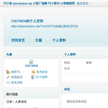
巧小君 qiaoxiaojun.vip 小君广场舞 巧小君99 小君舞蹈秀
返回首页
516570434的个人空间
https://qiaoxiaojun.vip/?2415079
[收藏]
[复制]
[RSS]
空间首页
主题
个人资料
头像
个人资料
性别
保密
516570434
生日
收听TA
加为好友
给我留言
打个招呼
发送消息
动态
统计信息
现在还没有动态
已有
1
人来访过