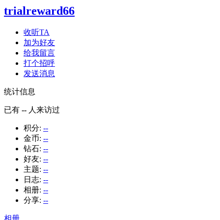
trialreward66
收听TA
加为好友
给我留言
打个招呼
发送消息
统计信息
已有
--
人来访过
积分:
--
金币:
--
钻石:
--
好友:
--
主题:
--
日志:
--
相册:
--
分享:
--
相册