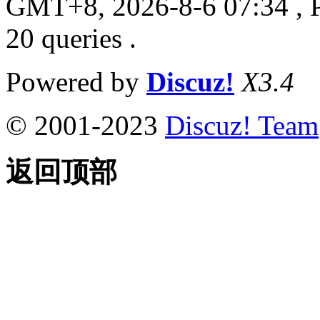
GMT+8, 2026-8-6 07:34
, 
20 queries .
Powered by
Discuz!
X3.4
© 2001-2023
Discuz! Team
返回顶部