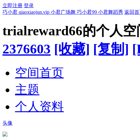
立即注册
登录
巧小君 qiaoxiaojun.vip 小君广场舞 巧小君99 小君舞蹈秀
返回首
trialreward66的个人
2376603
[收藏]
[复制]
[
空间首页
主题
个人资料
头像