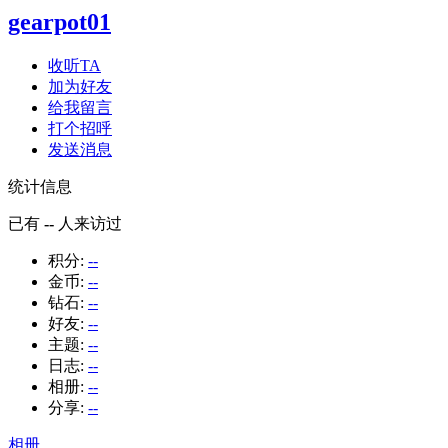
gearpot01
收听TA
加为好友
给我留言
打个招呼
发送消息
统计信息
已有
--
人来访过
积分:
--
金币:
--
钻石:
--
好友:
--
主题:
--
日志:
--
相册:
--
分享:
--
相册