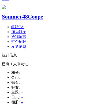
Sommer48Coope
收听TA
加为好友
给我留言
打个招呼
发送消息
统计信息
已有
1
人来访过
积分:
--
金币:
--
钻石:
--
好友:
--
主题:
--
日志:
--
相册:
--