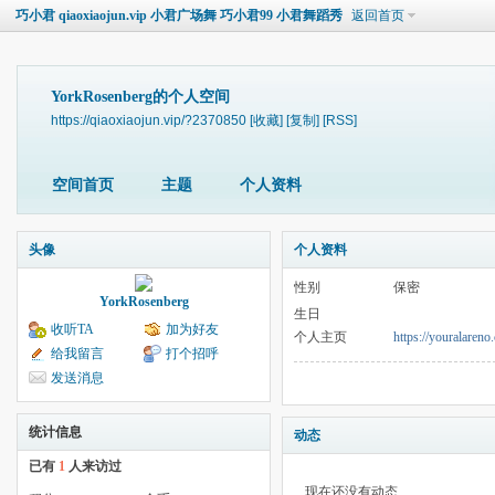
巧小君 qiaoxiaojun.vip 小君广场舞 巧小君99 小君舞蹈秀
返回首页
YorkRosenberg的个人空间
https://qiaoxiaojun.vip/?2370850
[收藏]
[复制]
[RSS]
空间首页
主题
个人资料
头像
个人资料
性别
保密
YorkRosenberg
生日
收听TA
加为好友
个人主页
https://youralaren
给我留言
打个招呼
发送消息
统计信息
动态
已有
1
人来访过
现在还没有动态