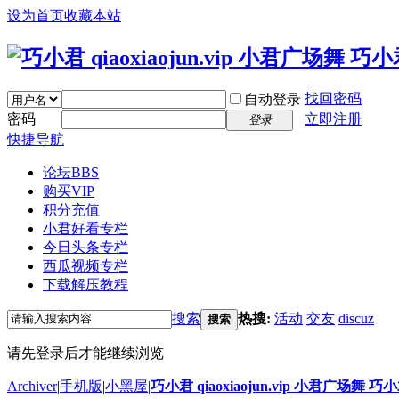
设为首页
收藏本站
找回密码
自动登录
密码
立即注册
登录
快捷导航
论坛
BBS
购买VIP
积分充值
小君好看专栏
今日头条专栏
西瓜视频专栏
下载解压教程
搜索
热搜:
活动
交友
discuz
搜索
请先登录后才能继续浏览
Archiver
|
手机版
|
小黑屋
|
巧小君 qiaoxiaojun.vip 小君广场舞 