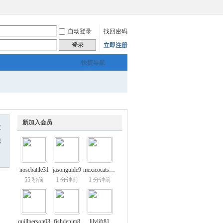
自动登录
找回密码
登录
立即注册
快捷导航
新加入会员
友
息
nosebattle31
jasonguide9
mexicocatsup5
55 秒前
1 分钟前
1 分钟前
quillperson03
fishdenim8
lilylift81