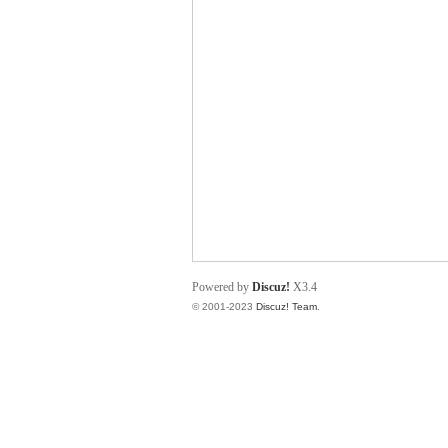
小
君
Powered by
Discuz!
X3.4
© 2001-2023
Discuz! Team
.
qia