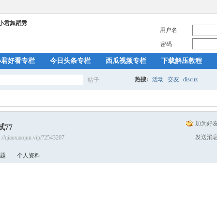
用户名
密码
小君好看专栏
今日头条专栏
西瓜视频专栏
下载解压教程
热搜:
活动
交友
discuz
帖子
搜
加为好
试77
索
发送消
s://qiaoxiaojun.vip/?2543207
题
个人资料