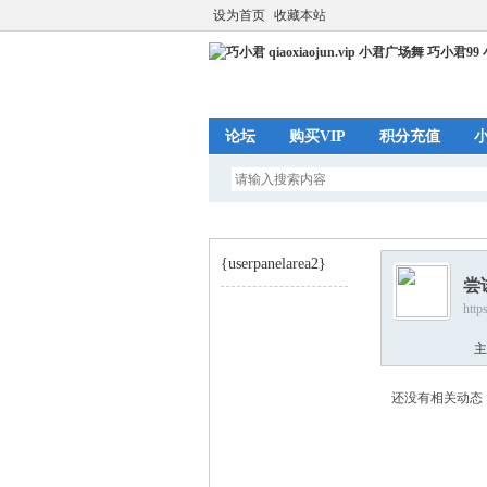
设为首页
收藏本站
论坛
购买VIP
积分充值
{userpanelarea2}
尝
http
巧
›
主
还没有相关动态