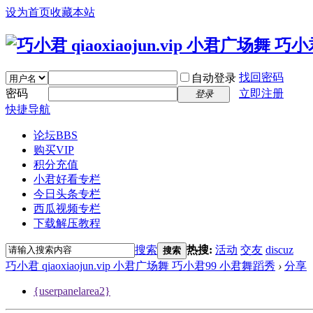
设为首页
收藏本站
找回密码
自动登录
密码
立即注册
登录
快捷导航
论坛
BBS
购买VIP
积分充值
小君好看专栏
今日头条专栏
西瓜视频专栏
下载解压教程
搜索
热搜:
活动
交友
discuz
搜索
巧小君 qiaoxiaojun.vip 小君广场舞 巧小君99 小君舞蹈秀
›
分享
{userpanelarea2}