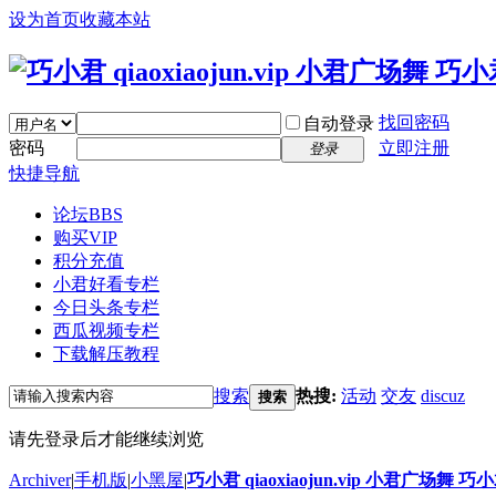
设为首页
收藏本站
找回密码
自动登录
密码
立即注册
登录
快捷导航
论坛
BBS
购买VIP
积分充值
小君好看专栏
今日头条专栏
西瓜视频专栏
下载解压教程
搜索
热搜:
活动
交友
discuz
搜索
请先登录后才能继续浏览
Archiver
|
手机版
|
小黑屋
|
巧小君 qiaoxiaojun.vip 小君广场舞 