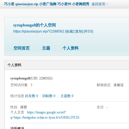
巧小君 qiaoxiaojun.vip 小君广场舞 巧小君99 小君舞蹈秀
返回首页
syrupbongo8的个人空间
https://qiaoxiaojun.vip/?2288562
[收藏]
[复制]
[RSS]
空间首页
主题
个人资料
个人资料
syrupbongo8
(UID: 2288562)
空间访问量
3
邮箱状态
未验证
统计信息
好友数 0
|
回帖数 0
|
主题数 0
性别
保密
生日
-
个人主页
https://images.google.so/url?
q=https://hedgedoc.eclair.ec-lyon.fr/s/OE6G2TCD-
活跃概况