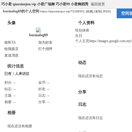
巧小君 qiaoxiaojun.vip 小君广场舞 巧小君99 小君舞蹈秀
返回首页
burmafog69的个人空间
https://qiaoxiaojun.vip/?2288501
[收藏]
[复制]
[RSS]
空间
头像
个人资料
性别
保密
burmafog69
生日
个人主页
https://images.google.com.my/
收听TA
加为好友
给我留言
打个招呼
发送消息
动态
统计信息
已有
3
人来访过
现在还没有动态
积分:
--
金币:
--
钻石:
--
好友:
--
分享
主题:
--
日志:
--
相册:
--
分享:
--
日志
相册
现在还没有日志
现在还没有相册