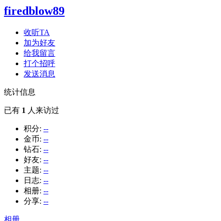
firedblow89
收听TA
加为好友
给我留言
打个招呼
发送消息
统计信息
已有
1
人来访过
积分:
--
金币:
--
钻石:
--
好友:
--
主题:
--
日志:
--
相册:
--
分享:
--
相册