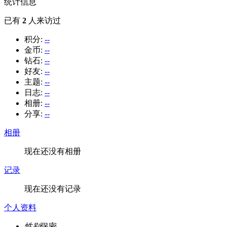
统计信息
已有
2
人来访过
积分:
--
金币:
--
钻石:
--
好友:
--
主题:
--
日志:
--
相册:
--
分享:
--
相册
现在还没有相册
记录
现在还没有记录
个人资料
性别
保密