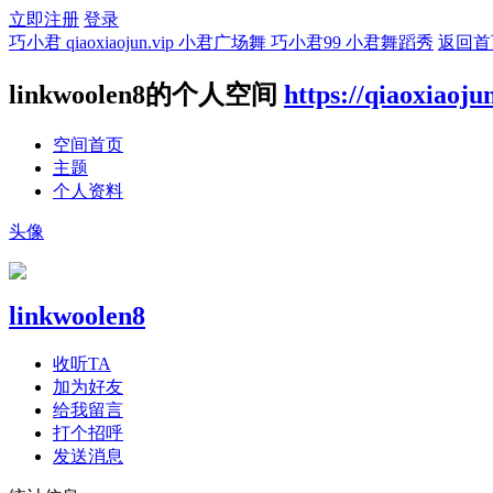
立即注册
登录
巧小君 qiaoxiaojun.vip 小君广场舞 巧小君99 小君舞蹈秀
返回首
linkwoolen8的个人空间
https://qiaoxiaoju
空间首页
主题
个人资料
头像
linkwoolen8
收听TA
加为好友
给我留言
打个招呼
发送消息