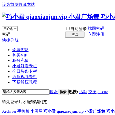
设为首页
收藏本站
找回密码
自动登录
密码
立即注册
登录
快捷导航
论坛
BBS
购买VIP
积分充值
小君好看专栏
今日头条专栏
西瓜视频专栏
下载解压教程
搜索
热搜:
活动
交友
discuz
搜索
请先登录后才能继续浏览
Archiver
|
手机版
|
小黑屋
|
巧小君 qiaoxiaojun.vip 小君广场舞 