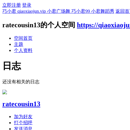
立即注册
登录
巧小君 qiaoxiaojun.vip 小君广场舞 巧小君99 小君舞蹈秀
返回首
ratecousin13的个人空间
https://qiaoxiaoj
空间首页
主题
个人资料
日志
还没有相关的日志
ratecousin13
加为好友
打个招呼
发送消息