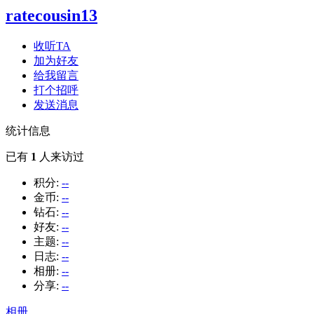
ratecousin13
收听TA
加为好友
给我留言
打个招呼
发送消息
统计信息
已有
1
人来访过
积分:
--
金币:
--
钻石:
--
好友:
--
主题:
--
日志:
--
相册:
--
分享:
--
相册