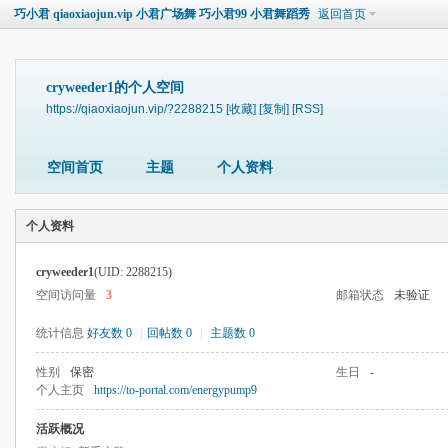
巧小君 qiaoxiaojun.vip 小君广场舞 巧小君99 小君舞蹈秀
返回首页
cryweeder1的个人空间
https://qiaoxiaojun.vip/?2288215
[收藏]
[复制]
[RSS]
空间首页
主题
个人资料
个人资料
cryweeder1
(UID: 2288215)
空间访问量
3
邮箱状态
未验证
统计信息
好友数 0
|
回帖数 0
|
主题数 0
性别
保密
生日
-
个人主页
https://to-portal.com/energypump9
活跃概况