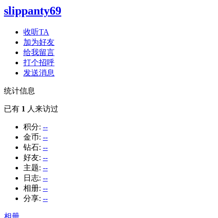
slippanty69
收听TA
加为好友
给我留言
打个招呼
发送消息
统计信息
已有
1
人来访过
积分:
--
金币:
--
钻石:
--
好友:
--
主题:
--
日志:
--
相册:
--
分享:
--
相册