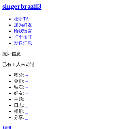
singerbrazil3
收听TA
加为好友
给我留言
打个招呼
发送消息
统计信息
已有
1
人来访过
积分:
--
金币:
--
钻石:
--
好友:
--
主题:
--
日志:
--
相册:
--
分享:
--
相册