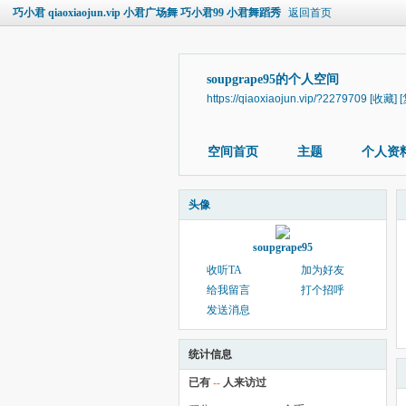
巧小君 qiaoxiaojun.vip 小君广场舞 巧小君99 小君舞蹈秀
返回首页
soupgrape95的个人空间
https://qiaoxiaojun.vip/?2279709
[收藏]
空间首页
主题
个人资
头像
soupgrape95
收听TA
加为好友
给我留言
打个招呼
发送消息
统计信息
已有
--
人来访过