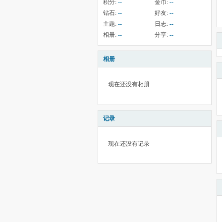
积分:
--
金币:
--
钻石:
--
好友:
--
主题:
--
日志:
--
相册:
--
分享:
--
相册
现在还没有相册
记录
现在还没有记录