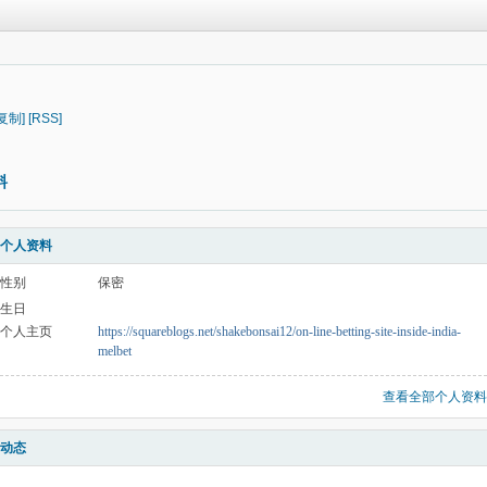
[复制]
[RSS]
料
个人资料
性别
保密
生日
个人主页
https://squareblogs.net/shakebonsai12/on-line-betting-site-inside-india-
melbet
查看全部个人资料
动态