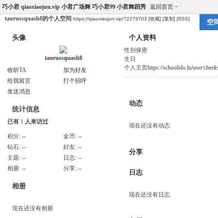
巧小君 qiaoxiaojun.vip 小君广场舞 巧小君99 小君舞蹈秀
返回首页
taurussquash8的个人空间
https://qiaoxiaojun.vip/?2279703
[收藏]
[复制]
[RSS]
空
头像
个人资料
性别
保密
taurussquash8
生日
个人主页
https://schoolido.lu/user/chee
收听TA
加为好友
给我留言
打个招呼
发送消息
动态
统计信息
已有
1
人来访过
现在还没有动态
积分:
--
金币:
--
钻石:
--
好友:
--
分享
主题:
--
日志:
--
相册:
--
分享:
--
日志
相册
现在还没有日志
现在还没有相册