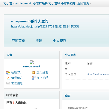
巧小君 qiaoxiaojun.vip 小君广场舞 巧小君99 小君舞蹈秀
返回首页
europemoon7的个人空间
https://qiaoxiaojun.vip/?2279701
[收藏]
[复制]
[RSS]
空间首页
主题
个人资料
头像
个人资料
性别
保密
europemoon7
生日
收听TA
加为好友
个人主页
https://hack.allm
给我留言
打个招呼
发送消息
统计信息
动态
已有
1
人来访过
现在还没有动态