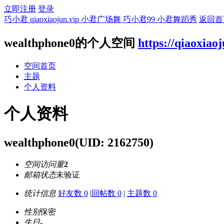
立即注册
登录
巧小君 qiaoxiaojun.vip 小君广场舞 巧小君99 小君舞蹈秀
返回首
wealthphone0的个人空间
https://qiaoxiao
空间首页
主题
个人资料
个人资料
wealthphone0
(UID: 2162750)
空间访问量
2
邮箱状态
未验证
统计信息
好友数 0
|
回帖数 0
|
主题数 0
性别
保密
生日
-