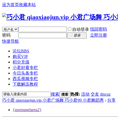
设为首页
收藏本站
找回密码
自动登录
密码
立即注册
登录
快捷导航
论坛
BBS
购买VIP
积分充值
小君好看专栏
今日头条专栏
西瓜视频专栏
下载解压教程
搜索
热搜:
活动
交友
discuz
搜索
巧小君 qiaoxiaojun.vip 小君广场舞 巧小君99 小君舞蹈秀
›
分享
{userpanelarea2}