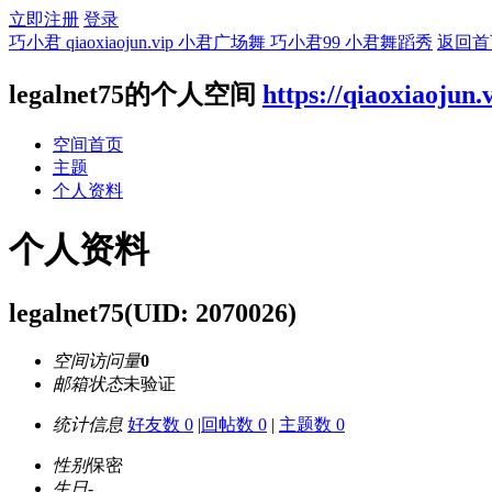
立即注册
登录
巧小君 qiaoxiaojun.vip 小君广场舞 巧小君99 小君舞蹈秀
返回首
legalnet75的个人空间
https://qiaoxiaojun
空间首页
主题
个人资料
个人资料
legalnet75
(UID: 2070026)
空间访问量
0
邮箱状态
未验证
统计信息
好友数 0
|
回帖数 0
|
主题数 0
性别
保密
生日
-