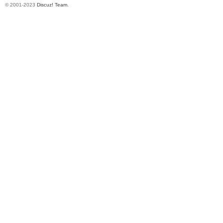
© 2001-2023
Discuz! Team
.