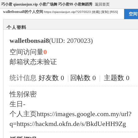
巧小君 qiaoxiaojun.vip 小君广场舞 巧小君99 小君舞蹈秀
返回首页
walletbonsai8的个人空间
https://qiaoxiaojun.vip/?2070023
[收藏]
[复制]
[RSS]
空间
个人资料
walletbonsai8
(UID: 2070023)
空间访问量
0
邮箱状态
未验证
统计信息
好友数 0
|
回帖数 0
|
主题数 0
性别
保密
生日
-
个人主页
https://images.google.com.my/url?
q=https://hackmd.okfn.de/s/BkdUeHH9Zg