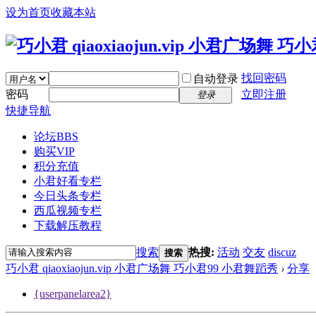
设为首页
收藏本站
找回密码
自动登录
密码
立即注册
登录
快捷导航
论坛
BBS
购买VIP
积分充值
小君好看专栏
今日头条专栏
西瓜视频专栏
下载解压教程
搜索
热搜:
活动
交友
discuz
搜索
巧小君 qiaoxiaojun.vip 小君广场舞 巧小君99 小君舞蹈秀
›
分享
{userpanelarea2}