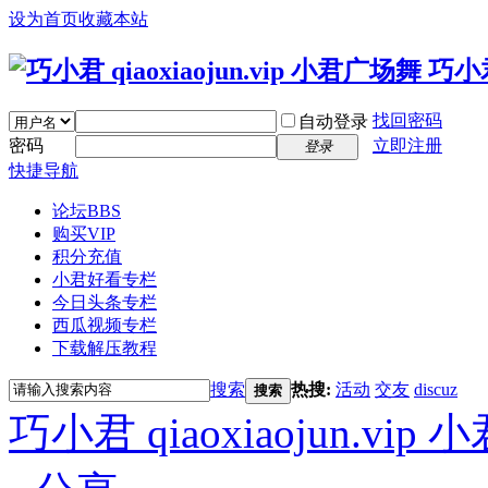
设为首页
收藏本站
找回密码
自动登录
密码
立即注册
登录
快捷导航
论坛
BBS
购买VIP
积分充值
小君好看专栏
今日头条专栏
西瓜视频专栏
下载解压教程
搜索
热搜:
活动
交友
discuz
搜索
巧小君 qiaoxiaojun.v