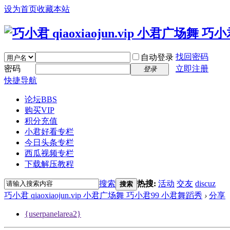
设为首页
收藏本站
找回密码
自动登录
密码
立即注册
登录
快捷导航
论坛
BBS
购买VIP
积分充值
小君好看专栏
今日头条专栏
西瓜视频专栏
下载解压教程
搜索
热搜:
活动
交友
discuz
搜索
巧小君 qiaoxiaojun.vip 小君广场舞 巧小君99 小君舞蹈秀
›
分享
{userpanelarea2}