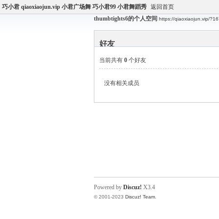
巧小君 qiaoxiaojun.vip 小君广场舞 巧小君99 小君舞蹈秀
返回首页
thumbtights6的个人空间
https://qiaoxiaojun.vip/?1
好友
当前共有
0
个好友
没有相关成员
Powered by
Discuz!
X3.4
© 2001-2023
Discuz! Team
.