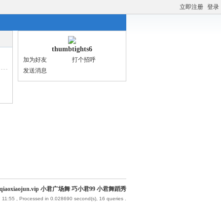
立即注册
登录
thumbtights6
加为好友
打个招呼
发送消息
iaoxiaojun.vip 小君广场舞 巧小君99 小君舞蹈秀
 11:55
, Processed in 0.028690 second(s), 16 queries .