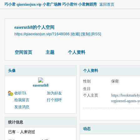
巧小君 qiaoxiaojun.vip 小君广场舞 巧小君99 小君舞蹈秀
返回首页
easeruth8的个人空间
https://qiaoxiaojun.vip/?1648086
[收藏]
[复制]
[RSS]
空间首页
主题
个人资料
头像
个人资料
性别
保密
easeruth8
生日
收听TA
加为好友
个人主页
https://bookmark4y
给我留言
打个招呼
registered-agents-
发送消息
统计信息
动态
已有
--
人来访过