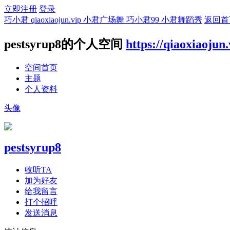
立即注册
登录
巧小君 qiaoxiaojun.vip 小君广场舞 巧小君99 小君舞蹈秀
返回首
pestsyrup8的个人空间
https://qiaoxiaojun
空间首页
主题
个人资料
头像
pestsyrup8
收听TA
加为好友
给我留言
打个招呼
发送消息