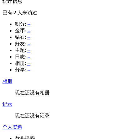
统计信息
已有
2
人来访过
积分:
--
金币:
--
钻石:
--
好友:
--
主题:
--
日志:
--
相册:
--
分享:
--
相册
现在还没有相册
记录
现在还没有记录
个人资料
性别
保密