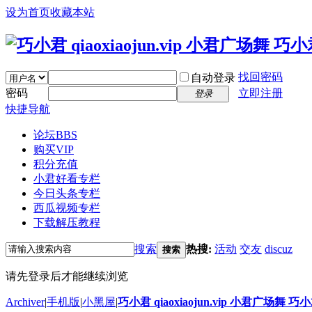
设为首页
收藏本站
找回密码
自动登录
密码
立即注册
登录
快捷导航
论坛
BBS
购买VIP
积分充值
小君好看专栏
今日头条专栏
西瓜视频专栏
下载解压教程
搜索
热搜:
活动
交友
discuz
搜索
请先登录后才能继续浏览
Archiver
|
手机版
|
小黑屋
|
巧小君 qiaoxiaojun.vip 小君广场舞 