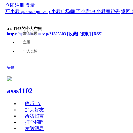
立即注册
登录
巧小君 qiaoxiaojun.vip 小君广场舞 巧小君99 小君舞蹈秀
返回
asss1102的个人空间
空间首页
https://qiaoxiaojun.vip/?1325303
[收藏]
[复制]
[RSS]
主题
个人资料
头像
asss1102
收听TA
加为好友
给我留言
打个招呼
发送消息