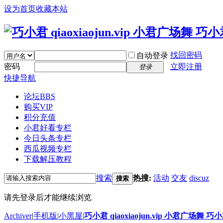
设为首页
收藏本站
找回密码
自动登录
密码
立即注册
登录
快捷导航
论坛
BBS
购买VIP
积分充值
小君好看专栏
今日头条专栏
西瓜视频专栏
下载解压教程
搜索
热搜:
活动
交友
discuz
搜索
请先登录后才能继续浏览
Archiver
|
手机版
|
小黑屋
|
巧小君 qiaoxiaojun.vip 小君广场舞 