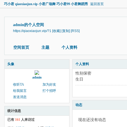
巧小君 qiaoxiaojun.vip 小君广场舞 巧小君99 小君舞蹈秀
返回首页
admin的个人空间
https://qiaoxiaojun.vip/?1
[收藏]
[复制]
[RSS]
空间首页
主题
个人资料
头像
个人资料
性别
保密
admin
生日
收听TA
加为好友
给我留言
打个招呼
发送消息
动态
统计信息
现在还没有动态
已有
161
人来访过