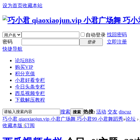
设为首页
收藏本站
找回密码
自动登录
密码
立即注册
登录
快捷导航
论坛
BBS
购买VIP
积分充值
小君好看专栏
今日头条专栏
西瓜视频专栏
下载解压教程
搜索
热搜:
活动
交友
discuz
搜索
巧小君 qiaoxiaojun.vip 小君广场舞 巧小君99 小君舞蹈秀
»
论坛
›
收藏本版
|
订阅