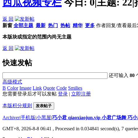
西瓜视频专栏
今日:
0
|
主题:
22
|
返 回
新窗
全部主题
最新
热门
热帖
精华
更多
作者
回复/查看
最后
本版块或指定的范围内尚无主题
返 回
快速发帖
还可输入
80
高级模式
B
Color
Image
Link
Quote
Code
Smilies
您需要登录后才可以发帖
登录
|
立即注册
本版积分规则
发表帖子
Archiver
|
手机版
|
小黑屋
|
巧小君 qiaoxiaojun.vip 小君广场舞 
GMT+8, 2026-8-8 06:41
, Processed in 0.034841 second(s), 7 queries