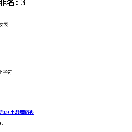
排名:
3
发表
个字符
巧小君99 小君舞蹈秀
 .