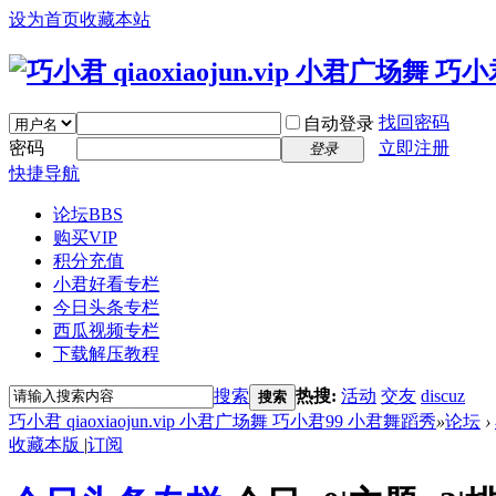
设为首页
收藏本站
找回密码
自动登录
密码
立即注册
登录
快捷导航
论坛
BBS
购买VIP
积分充值
小君好看专栏
今日头条专栏
西瓜视频专栏
下载解压教程
搜索
热搜:
活动
交友
discuz
搜索
巧小君 qiaoxiaojun.vip 小君广场舞 巧小君99 小君舞蹈秀
»
论坛
›
收藏本版
|
订阅