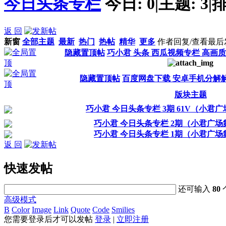
今日头条专栏
今日:
0
|
主题:
3
|
排
返 回
新窗
全部主题
最新
热门
热帖
精华
更多
作者
回复/查看
最后
隐藏置顶帖
巧小君 头条 西瓜视频专栏 高画质
隐藏置顶帖
百度网盘下载 安卓手机分解
版块主题
巧小君 今日头条专栏 3期 61V（小君
巧小君 今日头条专栏 2期（小君广场
巧小君 今日头条专栏 1期（小君广场
返 回
快速发帖
还可输入
80
高级模式
B
Color
Image
Link
Quote
Code
Smilies
您需要登录后才可以发帖
登录
|
立即注册