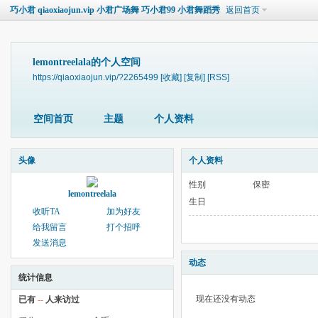
巧小君 qiaoxiaojun.vip 小君广场舞 巧小君99 小君舞蹈秀
返回首页
lemontreelala的个人空间
https://qiaoxiaojun.vip/?2265499
[收藏]
[复制]
[RSS]
空间首页
主题
个人资料
头像
个人资料
性别
保密
lemontreelala
生日
收听TA
加为好友
给我留言
打个招呼
发送消息
动态
统计信息
现在还没有动态
已有
--
人来访过