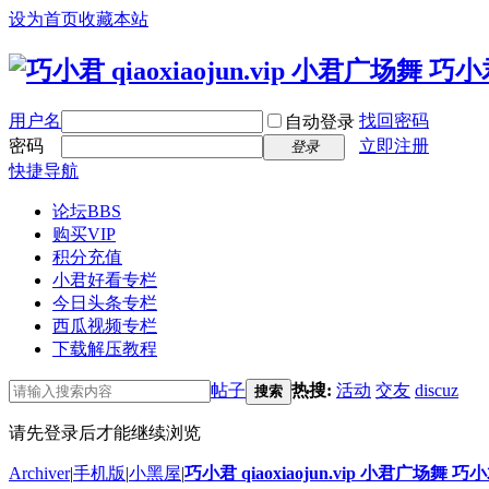
设为首页
收藏本站
用户名
找回密码
自动登录
密码
立即注册
登录
快捷导航
论坛
BBS
购买VIP
积分充值
小君好看专栏
今日头条专栏
西瓜视频专栏
下载解压教程
帖子
热搜:
活动
交友
discuz
搜索
请先登录后才能继续浏览
Archiver
|
手机版
|
小黑屋
|
巧小君 qiaoxiaojun.vip 小君广场舞 