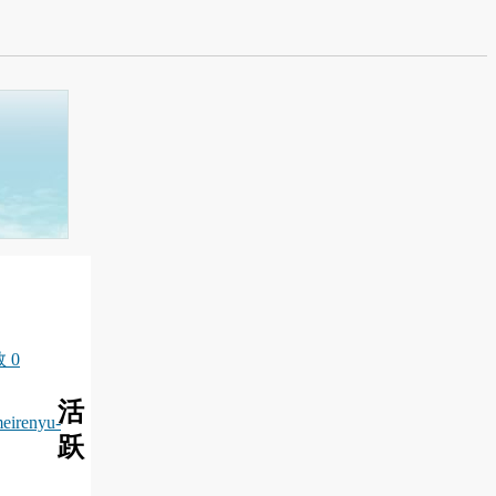
 0
活
eirenyu-
跃