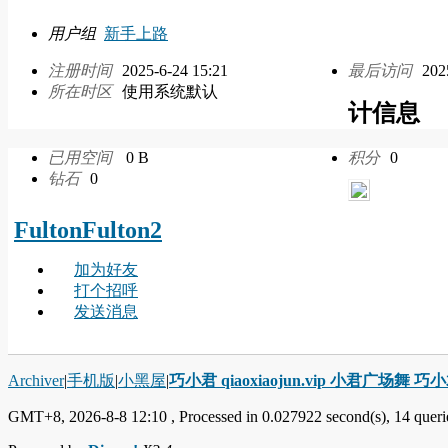
用户组
新手上路
注册时间
2025-6-24 15:21
最后访问
202
所在时区
使用系统默认
计信息
已用空间
0 B
积分
0
钻石
0
FultonFulton2
加为好友
打个招呼
发送消息
Archiver
|
手机版
|
小黑屋
|
巧小君 qiaoxiaojun.vip 小君广场舞 
GMT+8, 2026-8-8 12:10
, Processed in 0.027922 second(s), 14 querie