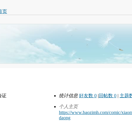
首页
验证
统计信息
好友数 0
|
回帖数 0
|
主题数
个人主页
https://www.baozimh.com/comic/xiaom
daong