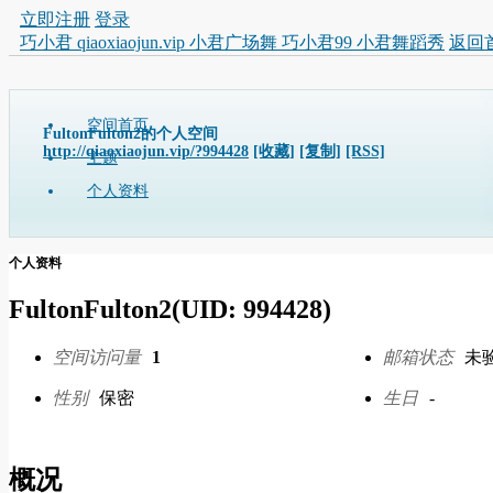
立即注册
登录
巧小君 qiaoxiaojun.vip 小君广场舞 巧小君99 小君舞蹈秀
返回
空间首页
FultonFulton2的个人空间
http://qiaoxiaojun.vip/?994428
[收藏]
[复制]
[RSS]
主题
个人资料
个人资料
FultonFulton2
(UID: 994428)
空间访问量
1
邮箱状态
未
性别
保密
生日
-
概况